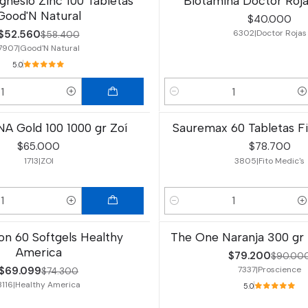
gnesio Zinc 100 Tabletas
Biotamina Doctor Roj
Good'N Natural
$40.000
$52.560
6302
|
Doctor Rojas
$58.400
7907
|
Good'N Natural
5.0
Cantidad
A Gold 100 1000 gr Zoí
Sauremax 60 Tabletas Fi
$65.000
$78.700
1713
|
ZOI
3805
|
Fito Medic's
Cantidad
on 60 Softgels Healthy
The One Naranja 300 gr
-12%
OFF
America
$79.200
$90.00
$69.099
7337
|
Proscience
$74.300
3116
|
Healthy America
5.0