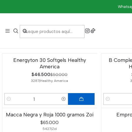
Whatsap
Energyton 30 Softgels Healthy
B Comple
-7%
OFF
-7%
OFF
America
H
$46.500
$50.000
3287
|
Healthy America
Cantidad
Cantidad
Macca Negra y Roja 1000 gramos Zoí
Emprov
$65.000
5427
|
Zoí