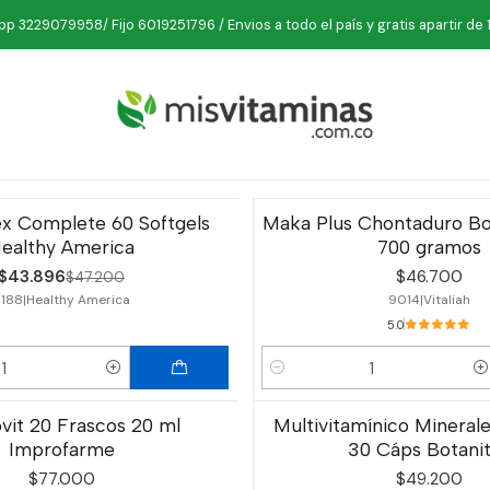
Inicio
Vitaminas
Minerales
Multivitaminicos
p 3229079958/ Fijo 6019251796 / Envios a todo el país y gratis apartir de 
Multivitaminicos
x Complete 60 Softgels
Maka Plus Chontaduro Bor
ealthy America
700 gramos
$43.896
$46.700
$47.200
3188
|
Healthy America
9014
|
Vitaliah
5.0
Cantidad
it 20 Frascos 20 ml
Multivitamínico Minerale
Improfarme
30 Cáps Botani
$77.000
$49.200