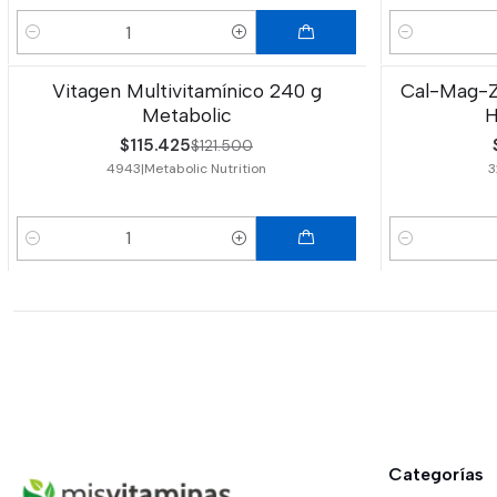
Cantidad
Cantidad
Vitagen Multivitamínico 240 g
Cal-Mag-Zi
-5%
OFF
-7%
OFF
Metabolic
H
$115.425
$121.500
4943
|
Metabolic Nutrition
3
Cantidad
Cantidad
Categorías