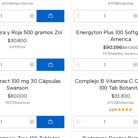
3309
|
Improfarme
8715
|
Botanitas
Cantidad
a y Roja 500 gramos Zoí
Energyton Plus 100 Softg
-7%
OFF
America
$30.800
$90.396
5458
|
Zoí
$97.20
3117
|
Healthy Americ
Cantidad
xtract 100 mg 30 Cápsulas
Complejo B Vitamina C Ca
Swanson
100 Tab Botanit
$80.000
$32.300
7857
|
Swanson
8722
|
Botanitas
5.0
Cantidad