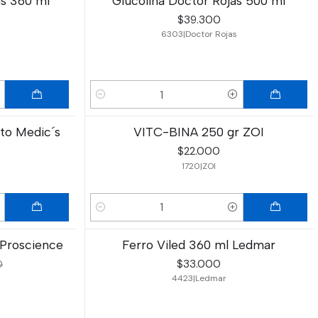
as 360 ml
Glucolina Doctor Rojas 500 ml
$39.300
6303
|
Doctor Rojas
Cantidad
to Medic´s
VITC-BINA 250 gr ZOI
$22.000
1720
|
ZOI
Cantidad
 Proscience
Ferro Viled 360 ml Ledmar
$33.000
0
4423
|
Ledmar