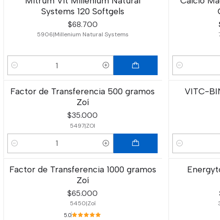
Mitrum Vit Millenium Natural
Calcio Ma
-10%
OFF
Systems 120 Softgels
$68.700
5906
|
Millenium Natural Systems
Cantidad
Cantidad
Factor de Transferencia 500 gramos
VITC-BIN
Zoí
$35.000
5497
|
ZOI
Cantidad
Cantidad
Factor de Transferencia 1000 gramos
Energyt
-7%
OFF
Zoí
$65.000
5450
|
Zoí
5.0