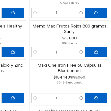
'0703
|
Solaray
Cantidad
els Healthy
Memo Max Frutos Rojos 800 gramos
Sanly
$36.800
0
a
6621
|
Sanly
Cantidad
lcio y Zinc
Maxi One Iron Free 60 Cápsulas
-7%
OFF
as
Bluebonnet
$184.140
$198.000
3549
|
Bluebonnet
Cantidad