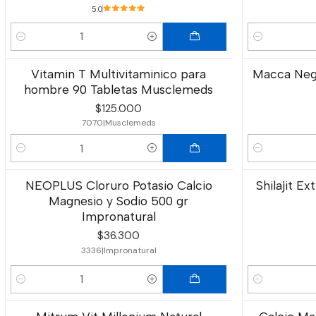
5.0
Cantidad
Cantidad
Vitamin T Multivitaminico para
Macca Negr
hombre 90 Tabletas Musclemeds
$125.000
7070
|
Musclemeds
Cantidad
Cantidad
NEOPLUS Cloruro Potasio Calcio
Shilajit E
Magnesio y Sodio 500 gr
Impronatural
$36.300
3336
|
Impronatural
Cantidad
Cantidad