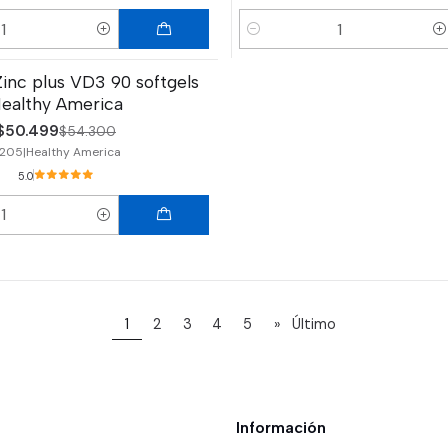
Cantidad
nc plus VD3 90 softgels
ealthy America
$50.499
$54.300
205
|
Healthy America
5.0
1
2
3
4
5
»
Último
Información