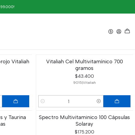
199.000!
Filtros
ojo Vitaliah
Vitaliah Cel Multivitamínico 700
gramos
$43.400
9015
|
Vitaliah
Cantidad
s y Taurina
Spectro Multivitaminico 100 Cápsulas
tas
Solaray
$175.200