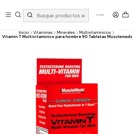
Whatsapp 3229079958/ Fijo 6019251796 / Envios a todo el país y
gratis apartir de 199.000!
Inicio
Vitaminas
Minerales
Multivitaminicos
Vitamin T Multivitaminico para hombre 90 Tabletas Musclemeds