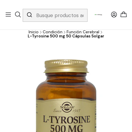
Whatsapp 3229079958/ Fijo 6019251796 / Envios a todo el país y
gratis apartir de 199.000!
Inicio
Condición
Función Cerebral
L-Tyrosine 500 mg 50 Cápsulas Solgar