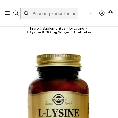
Whatsapp 3229079958/ Fijo 6019251796 / Envios a todo el país y
gratis apartir de 199.000!
Inicio
Suplementos
L- Lysine
L Lysine 1000 mg Solgar 50 Tabletas