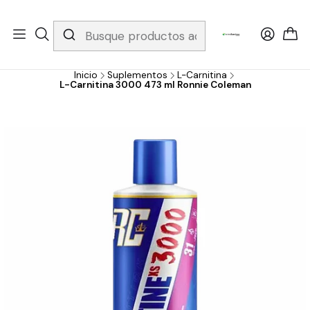
Whatsapp 3229079958/ Fijo 6019251796 / Envios a todo el país y
gratis apartir de 199.000!
Inicio
Suplementos
L-Carnitina
L-Carnitina 3000 473 ml Ronnie Coleman