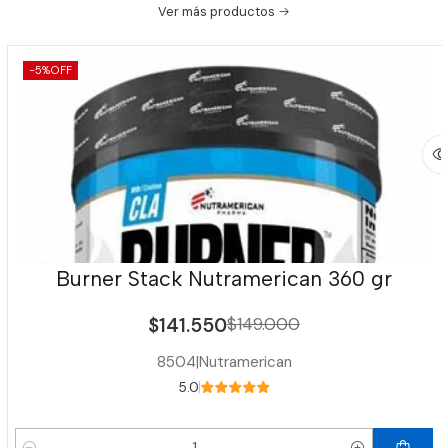
Ver más productos
-5%
OFF
Burner Stack Nutramerican 360 gr
$141.550
$149.000
8504
|
Nutramerican
5.0