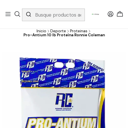
Whatsapp 3229079958/ Fijo 6019251796 / Envios a todo el país y
gratis apartir de 199.000!
Inicio
Deporte
Proteinas
Pro-Antium 10 lb Proteína Ronnie Coleman