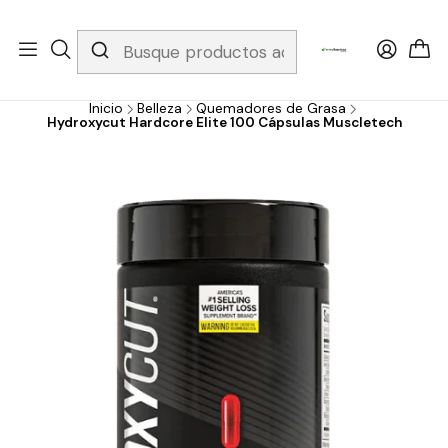
Whatsapp 3229079958/ Fijo 6019251796 / Envios a todo el país y
gratis apartir de 199.000!
Inicio
Belleza
Quemadores de Grasa
Hydroxycut Hardcore Elite 100 Cápsulas Muscletech