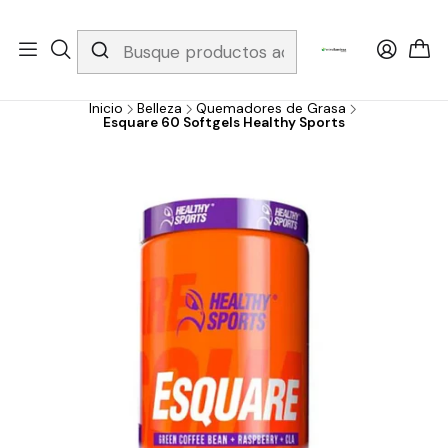
Whatsapp 3229079958/ Fijo 6019251796 / Envios a todo el país y
gratis apartir de 199.000!
Inicio
Belleza
Quemadores de Grasa
Esquare 60 Softgels Healthy Sports