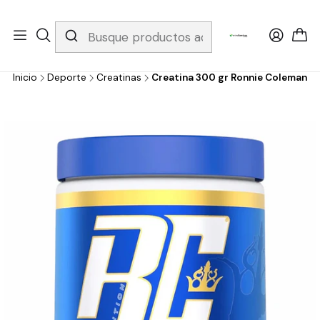
Whatsapp 3229079958/ Fijo 6019251796 / Envios a todo el país y
gratis apartir de 199.000!
Inicio
Deporte
Creatinas
Creatina 300 gr Ronnie Coleman