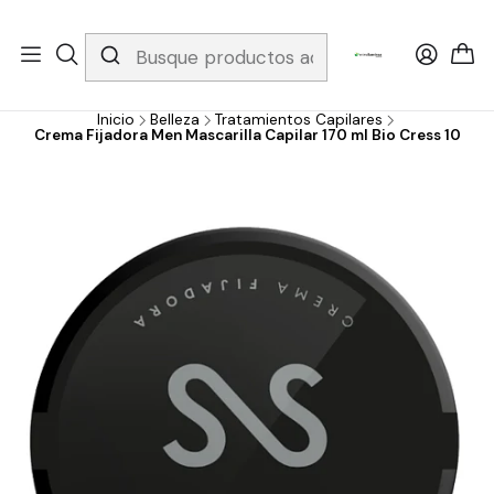
Whatsapp 3229079958/ Fijo 6019251796 / Envios a todo el país y
gratis apartir de 199.000!
Inicio
Belleza
Tratamientos Capilares
Crema Fijadora Men Mascarilla Capilar 170 ml Bio Cress 10