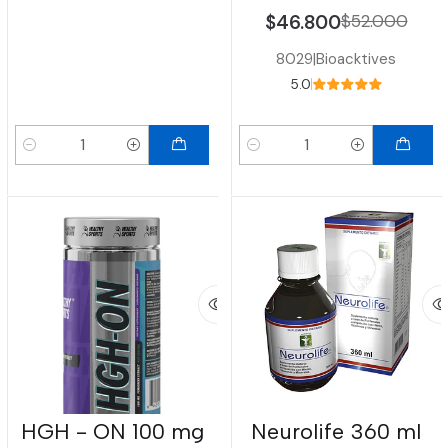
$46.800
$52.000
8029
|
Bioacktives
5.0
Cantidad
Cantidad
HGH - ON 100 mg
Neurolife 360 ml