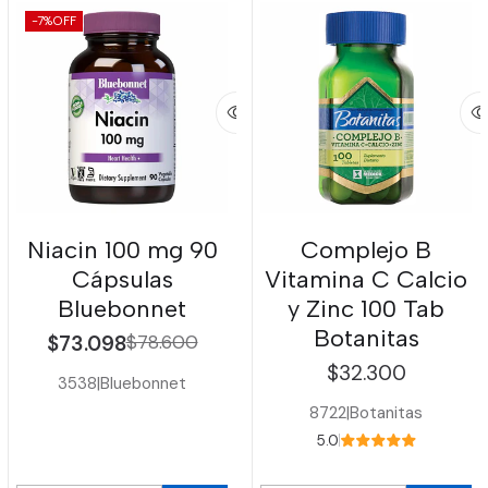
-7%
OFF
Niacin 100 mg 90
Complejo B
Cápsulas
Vitamina C Calcio
Bluebonnet
y Zinc 100 Tab
Botanitas
$73.098
$78.600
$32.300
3538
|
Bluebonnet
8722
|
Botanitas
5.0