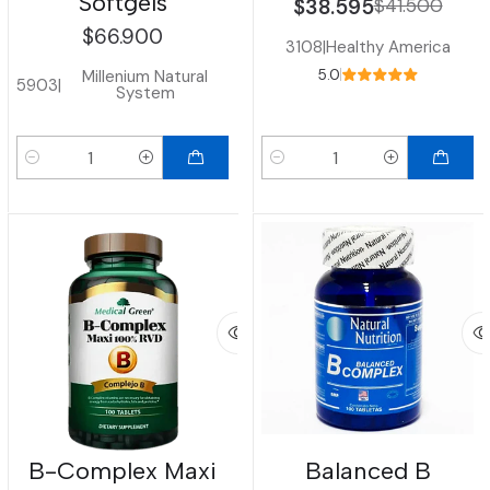
Softgels
$38.595
$41.500
$66.900
3108
|
Healthy America
Millenium Natural
5.0
5903
|
System
Cantidad
Cantidad
B-Complex Maxi
Balanced B