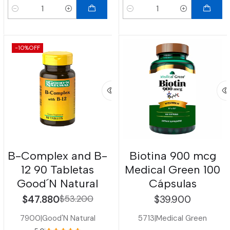
Cantidad
Cantidad
-10%
OFF
B-Complex and B-
Biotina 900 mcg
12 90 Tabletas
Medical Green 100
Good´N Natural
Cápsulas
$47.880
$53.200
$39.900
7900
|
Good'N Natural
5713
|
Medical Green