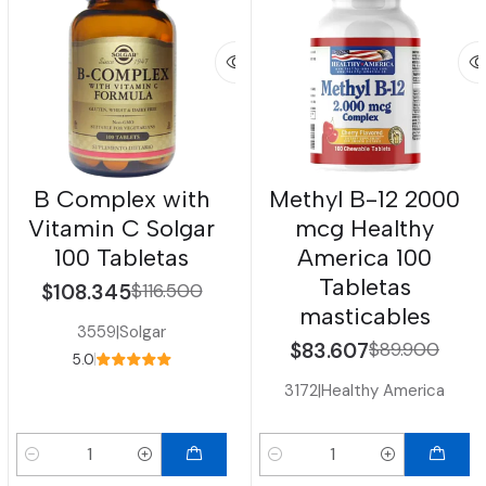
B Complex with
Methyl B-12 2000
Vitamin C Solgar
mcg Healthy
100 Tabletas
America 100
Tabletas
$108.345
$116.500
masticables
3559
|
Solgar
$83.607
$89.900
5.0
3172
|
Healthy America
Cantidad
Cantidad