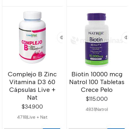
Complejo B Zinc
Biotin 10000 mcg
Vitamina D3 60
Natrol 100 Tabletas
Cápsulas Live +
Crece Pelo
Nat
$115.000
$34.900
4831
|
Natrol
4718
|
Live + Nat