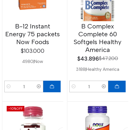
B-12 Instant
B Complex
Energy 75 packets
Complete 60
Now Foods
Softgels Healthy
America
$103.000
$43.896
$47.200
4980
|
Now
3188
|
Healthy America
Cantidad
Cantidad
-10%
OFF