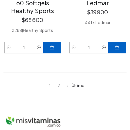
60 Softgels
Ledmar
Healthy Sports
$39.900
$68.600
4417
|
Ledmar
3268
|
Healthy Sports
Cantidad
Cantidad
1
2
»
Último