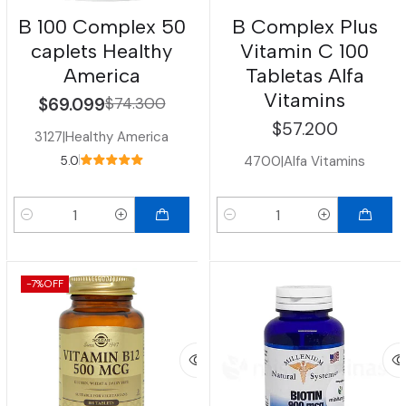
B 100 Complex 50
B Complex Plus
caplets Healthy
Vitamin C 100
America
Tabletas Alfa
Vitamins
$69.099
$74.300
$57.200
3127
|
Healthy America
4700
|
Alfa Vitamins
5.0
Cantidad
Cantidad
-7%
OFF