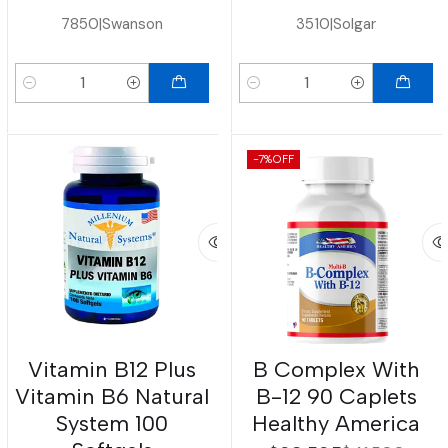
7850
|
Swanson
3510
|
Solgar
Cantidad
Cantidad
-7%
OFF
Vitamin B12 Plus
B Complex With
Vitamin B6 Natural
B-12 90 Caplets
System 100
Healthy America