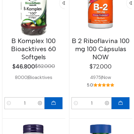
B Komplex 100
B 2 Riboflavina 100
Bioacktives 60
mg 100 Cápsulas
Softgels
NOW
$46.800
$52.000
$72.000
8000
|
Bioacktives
4975
|
Now
5.0
Cantidad
Cantidad