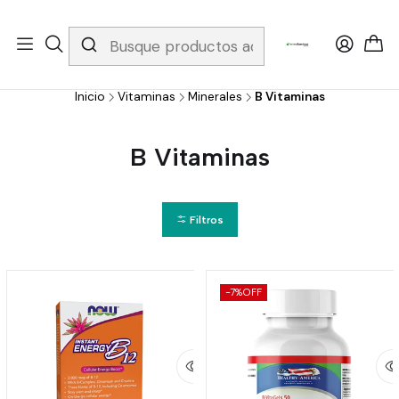
Whatsapp 3229079958/ Fijo 6019251796 / Envios a todo el país y
gratis apartir de 199.000!
Inicio
Vitaminas
Minerales
B Vitaminas
B Vitaminas
Filtros
-7%
OFF