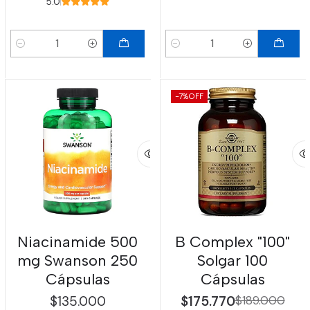
5.0
Cantidad
Cantidad
-7%
OFF
Niacinamide 500
B Complex "100"
mg Swanson 250
Solgar 100
Cápsulas
Cápsulas
$135.000
$175.770
$189.000