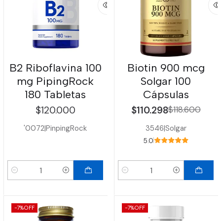
B2 Riboflavina 100
Biotin 900 mcg
mg PipingRock
Solgar 100
180 Tabletas
Cápsulas
$120.000
$110.298
$118.600
'0072
|
PinpingRock
3546
|
Solgar
5.0
Cantidad
Cantidad
-7%
OFF
-7%
OFF