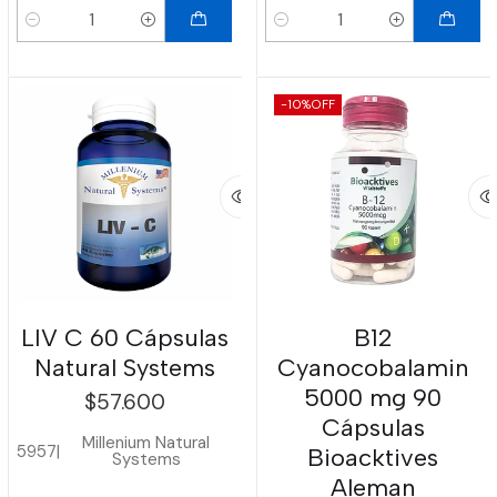
Cantidad
Cantidad
-10%
OFF
LIV C 60 Cápsulas
B12
Natural Systems
Cyanocobalamin
5000 mg 90
$57.600
Cápsulas
Millenium Natural
5957
|
Bioacktives
Systems
Aleman