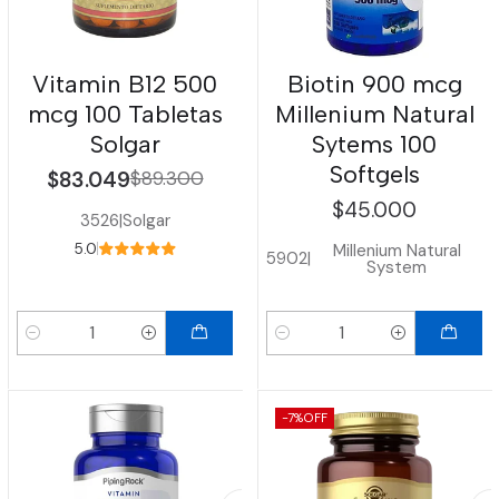
Vitamin B12 500
Biotin 900 mcg
mcg 100 Tabletas
Millenium Natural
Solgar
Sytems 100
Softgels
$83.049
$89.300
$45.000
3526
|
Solgar
Millenium Natural
5.0
5902
|
System
Cantidad
Cantidad
-7%
OFF