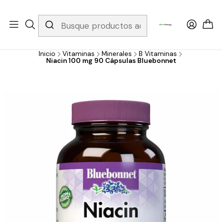
Whatsapp 3229079958/ Fijo 6019251796 / Envios a todo el país y
gratis apartir de 199.000!
Inicio
Vitaminas
Minerales
B Vitaminas
Niacin 100 mg 90 Cápsulas Bluebonnet