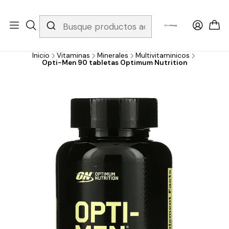
Whatsapp 3229079958/ Fijo 6019251796 / Envios a todo el país y
gratis apartir de 199.000!
Inicio
Vitaminas
Minerales
Multivitaminicos
Opti-Men 90 tabletas Optimum Nutrition