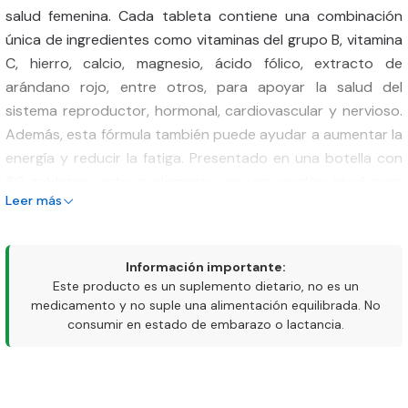
salud femenina. Cada tableta contiene una combinación
única de ingredientes como vitaminas del grupo B, vitamina
C, hierro, calcio, magnesio, ácido fólico, extracto de
arándano rojo, entre otros, para apoyar la salud del
sistema reproductor, hormonal, cardiovascular y nervioso.
Además, esta fórmula también puede ayudar a aumentar la
energía y reducir la fatiga. Presentado en una botella con
60 tabletas, este suplemento es una opción ideal para
Leer más
mujeres que buscan un apoyo nutricional completo y
específico para su cuerpo.
Información importante:
Este producto es un suplemento dietario, no es un
medicamento y no suple una alimentación equilibrada. No
consumir en estado de embarazo o lactancia.