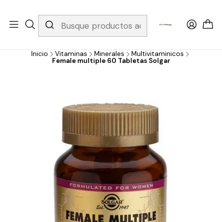
Whatsapp 3229079958/ Fijo 6019251796 / Envios a todo el país y
gratis apartir de 199.000!
Inicio
Vitaminas
Minerales
Multivitaminicos
Female multiple 60 Tabletas Solgar