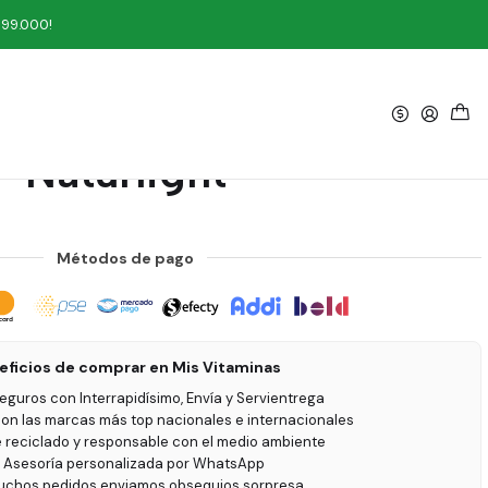
ght
199.000!
|
flavones 60 tabletas
Naturlight
Métodos de pago
eficios de comprar en Mis Vitaminas
seguros con Interrapidísimo, Envía y Servientrega
on las marcas más top nacionales e internacionales
e reciclado y responsable con el medio ambiente
 Asesoría personalizada por WhatsApp
uchos pedidos enviamos obsequios sorpresa