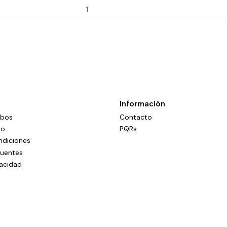
Información
mbos
Contacto
do
PQRs
ndiciones
cuentes
vacidad