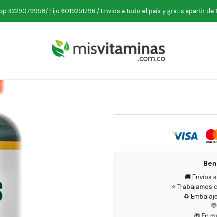
cio
Condición
Menopausia
Soy Isoflavones 60 tabletas Naturli
p 3229079958/ Fijo 6019251796 / Envios a todo el país y gratis apartir de 
Soy Iso
Ben
🚚 Envíos 
⭐ Trabajamos c
♻️ Embalaj

🎁 En m