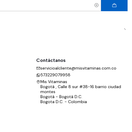
Contáctanos
servicioalcliente@misvitaminas.com.co
573229079958
Mis Vitaminas
Bogotá , Calle 8 sur #38-16 barrio ciudad
montes
Bogotá - Bogotá D.C.
Bogota D.C. - Colombia