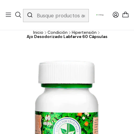
Whatsapp 3229079958/ Fijo 6019251796 / Envios a todo el país y
gratis apartir de 199.000!
Inicio
Condición
Hipertensión
Ajo Desodorizado Labfarve 60 Cápsulas