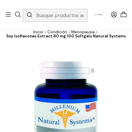
Whatsapp 3229079958/ Fijo 6019251796 / Envios a todo el país y
gratis apartir de 199.000!
Inicio
Condición
Menopausia
Soy Isoflavones Extract 80 mg 100 Softgels Natural Systems