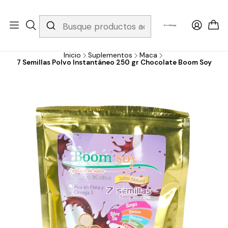
Whatsapp 3229079958/ Fijo 6019251796 / Envios a todo el país y
gratis apartir de 199.000!
Inicio
Suplementos
Maca
7 Semillas Polvo Instantáneo 250 gr Chocolate Boom Soy