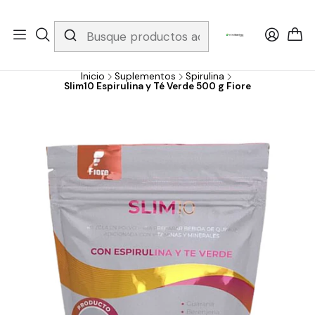
Whatsapp 3229079958/ Fijo 6019251796 / Envios a todo el país y
gratis apartir de 199.000!
Inicio
Suplementos
Spirulina
Slim10 Espirulina y Té Verde 500 g Fiore