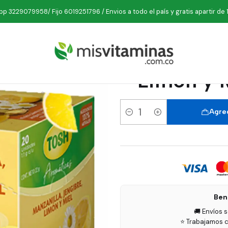
estibles
Té
Aromática Manzanilla Jengibre Limón y Miel 20 Un
p 3229079958/ Fijo 6019251796 / Envios a todo el país y gratis apartir de 
Aromátic
Limón y 
Agreg
Cantidad
Ben
🚚 Envíos 
⭐ Trabajamos c