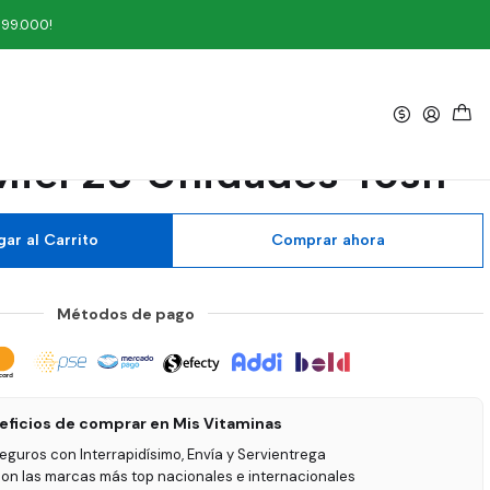
idades Tosh
199.000!
|
a Manzanilla Jengibre
Miel 20 Unidades Tosh
ar al Carrito
Comprar ahora
Métodos de pago
eficios de comprar en Mis Vitaminas
seguros con Interrapidísimo, Envía y Servientrega
on las marcas más top nacionales e internacionales