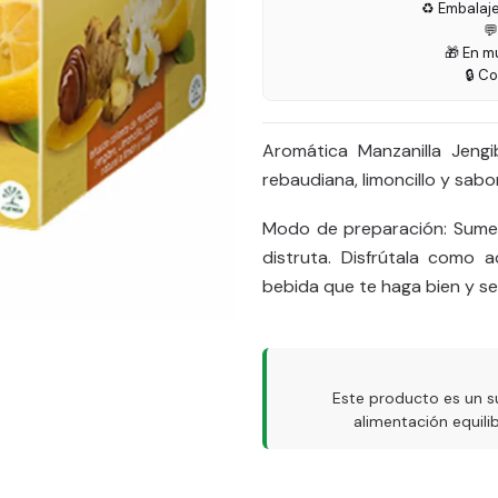
♻️ Embalaj

🎁 En m
🔒 C
Aromática Manzanilla Jeng
rebaudiana, limoncillo y sabor
Modo de preparación: Sumerg
distruta. Disfrútala como
bebida que te haga bien y sea
Este producto es un s
alimentación equil