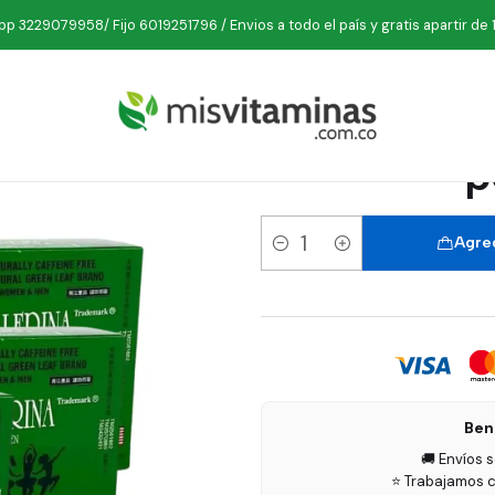
cio
Comestibles
Té
Combo Té 3 Ballerina 30 sobres por 5 Unida
p 3229079958/ Fijo 6019251796 / Envios a todo el país y gratis apartir de 
Combo Té 
p
Agreg
Cantidad
Ben
🚚 Envíos 
⭐ Trabajamos c