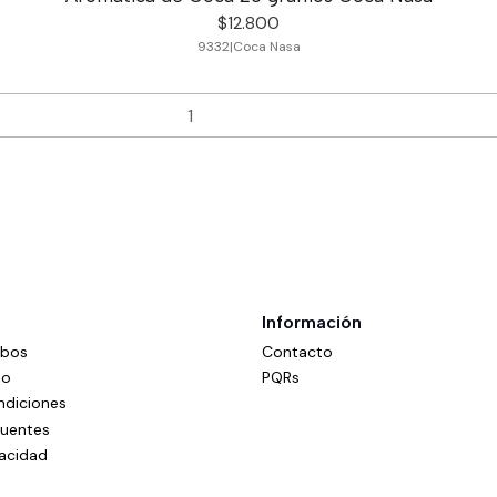
$12.800
9332
|
Coca Nasa
Información
mbos
Contacto
do
PQRs
ndiciones
cuentes
vacidad