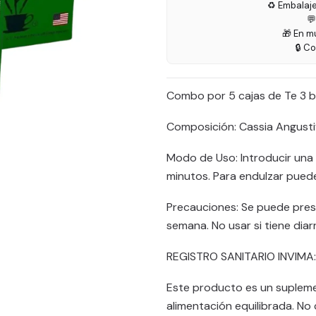
♻️ Embalaj

🎁 En m
🔒 C
Combo por 5 cajas de Te 3 ba
Composición: Cassia Angustif
Modo de Uso: Introducir una 
minutos. Para endulzar puede
Precauciones: Se puede prese
semana. No usar si tiene diar
REGISTRO SANITARIO INVIMA: 
Este producto es un supleme
alimentación equilibrada. N