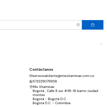
Contáctanos
servicioalcliente@misvitaminas.com.co
573229079958
Mis Vitaminas
Bogotá , Calle 8 sur #38-16 barrio ciudad
montes
Bogotá - Bogotá D.C.
Bogota D.C. - Colombia