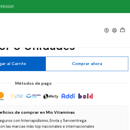
des
199.000!
|
3 Ballerina 30 sobres
or 5 Unidades
ar al Carrito
Comprar ahora
Métodos de pago
eficios de comprar en Mis Vitaminas
seguros con Interrapidísimo, Envía y Servientrega
on las marcas más top nacionales e internacionales