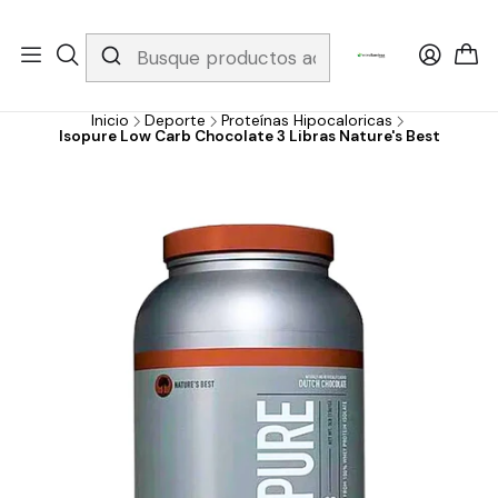
Whatsapp 3229079958/ Fijo 6019251796 / Envios a todo el país y
gratis apartir de 199.000!
Inicio
Deporte
Proteínas Hipocaloricas
Isopure Low Carb Chocolate 3 Libras Nature's Best