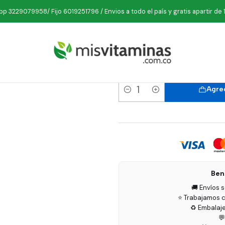
Inicio
Belleza
Shampoos
Shampoo Cebolla y Ajo 500 ml Zoí
p 3229079958/ Fijo 6019251796 / Envios a todo el país y gratis apartir de 
Shampoo Ce
Agreg
Cantidad
Ben
🚚 Envíos 
⭐ Trabajamos c
♻️ Embalaj
