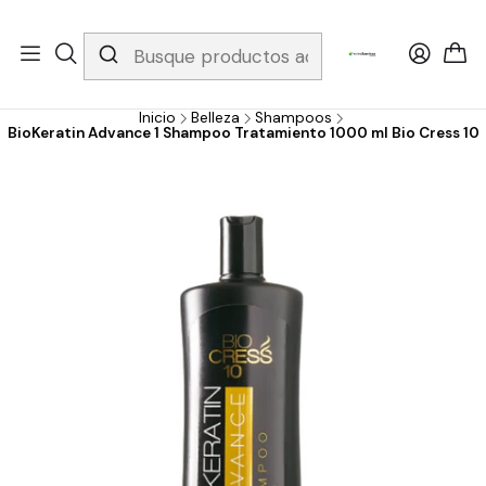
Whatsapp 3229079958/ Fijo 6019251796 / Envios a todo el país y
gratis apartir de 199.000!
Inicio
Belleza
Shampoos
BioKeratin Advance 1 Shampoo Tratamiento 1000 ml Bio Cress 10