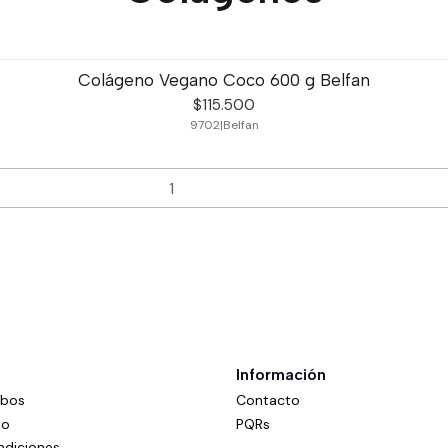
Colágeno Vegano Coco 600 g Belfan
$115.500
9702
|
Belfan
Información
mbos
Contacto
do
PQRs
ndiciones