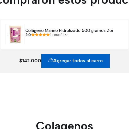
Colágeno Marino Hidrolizado 500 gramos Zoí
5.0
1 reseña
$142.000
Agregar todos al carro
Colagenos