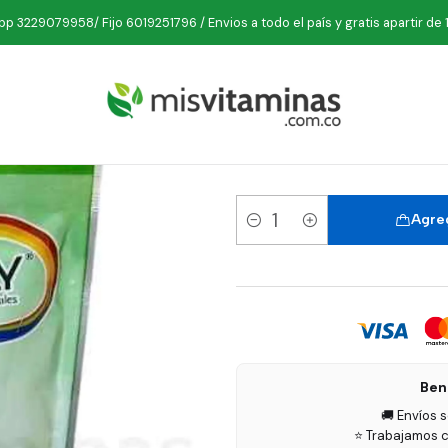
o
Suplementos
Colagenos
Gelatina Sin Sabor 200 gramos Natu
p 3229079958/ Fijo 6019251796 / Envios a todo el país y gratis apartir de 
Gelatina
Agreg
Cantidad
Ben
🚚 Envíos 
⭐ Trabajamos c