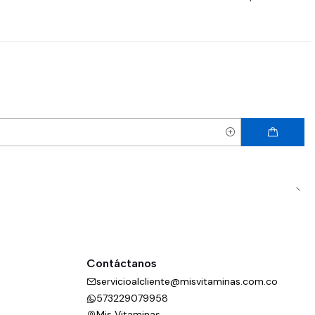
Contáctanos
servicioalcliente@misvitaminas.com.co
573229079958
Mis Vitaminas