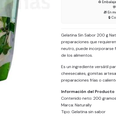
♻️ Embalaj

🎁 En m
🔒 C
Gelatina Sin Sabor 200 g Natu
preparaciones que requieren 
neutro, puede incorporarse fác
de los alimentos.
Es un ingrediente versátil par
cheesecakes, gomitas artesan
preparaciones frías o calient
Información del Producto
Contenido neto: 200 gramo
Marca: Naturally
Tipo: Gelatina sin sabor