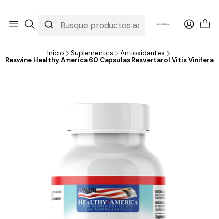
Whatsapp 3229079958/ Fijo 6019251796 / Envios a todo el país y
gratis apartir de 199.000!
Inicio
Suplementos
Antioxidantes
Reswine Healthy America 60 Capsulas Resvertarol Vitis Vinifera