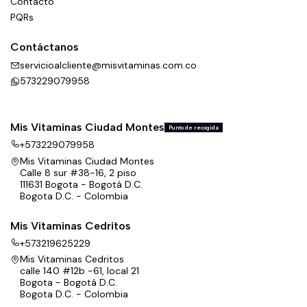
Contacto
PQRs
Contáctanos
servicioalcliente@misvitaminas.com.co
573229079958
Mis Vitaminas Ciudad Montes
Punto de recogida
+573229079958
Mis Vitaminas Ciudad Montes
Calle 8 sur #38-16, 2 piso
111631 Bogota - Bogotá D.C.
Bogota D.C. - Colombia
Mis Vitaminas Cedritos
+573219625229
Mis Vitaminas Cedritos
calle 140 #12b -61, local 21
Bogota - Bogotá D.C.
Bogota D.C. - Colombia