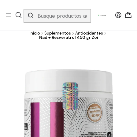
Whatsapp 3229079958/ Fijo 6019251796 / Envios a todo el país y
gratis apartir de 199.000!
Inicio
Suplementos
Antioxidantes
Nad + Resveratrol 450 gr Zoí