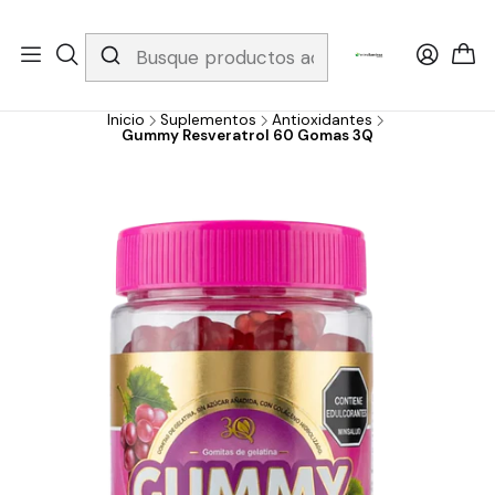
Whatsapp 3229079958/ Fijo 6019251796 / Envios a todo el país y
gratis apartir de 199.000!
Inicio
Suplementos
Antioxidantes
Gummy Resveratrol 60 Gomas 3Q