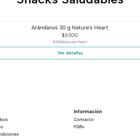
Arándanos 30 g Nature's Heart
$3.500
9761
|
Nature's Heart
Ver detalles
Información
mbos
Contacto
do
PQRs
ndiciones