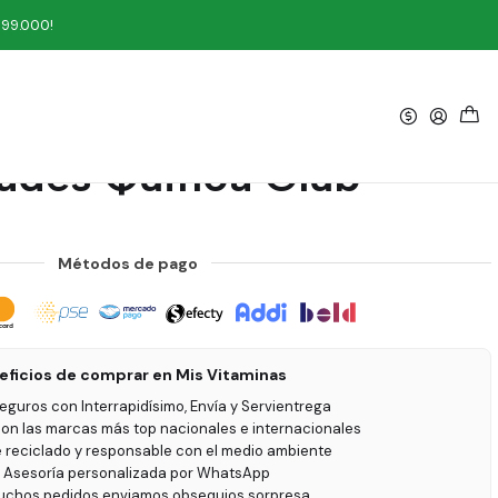
 Quinoa Club
199.000!
|
 Chips Sal Rosada 6
ades Quinoa Club
Métodos de pago
eficios de comprar en Mis Vitaminas
seguros con Interrapidísimo, Envía y Servientrega
on las marcas más top nacionales e internacionales
e reciclado y responsable con el medio ambiente
 Asesoría personalizada por WhatsApp
uchos pedidos enviamos obsequios sorpresa