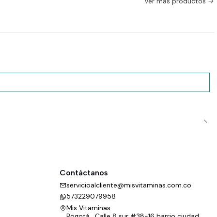
Ver más productos
Contáctanos
servicioalcliente@misvitaminas.com.co
573229079958
Mis Vitaminas
Bogotá , Calle 8 sur #38-16 barrio ciudad