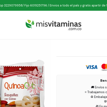
omestibles
Snacks Saludables
Quinoa Club Rosquitas Picantes 6
p 3229079958/ Fijo 6019251796 / Envios a todo el país y gratis apartir de 
Quinoa Clu
Ben
🚚 Envíos 
⭐ Trabajamos c
♻️ Embalaj

🎁 En m