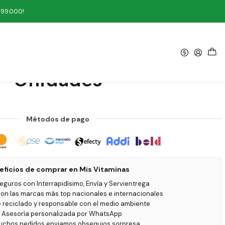
 Unidades
199.000!
|
b Rosquitas Picantes 6
Unidades
Métodos de pago
eficios de comprar en Mis Vitaminas
seguros con Interrapidísimo, Envía y Servientrega
on las marcas más top nacionales e internacionales
e reciclado y responsable con el medio ambiente
 Asesoría personalizada por WhatsApp
uchos pedidos enviamos obsequios sorpresa