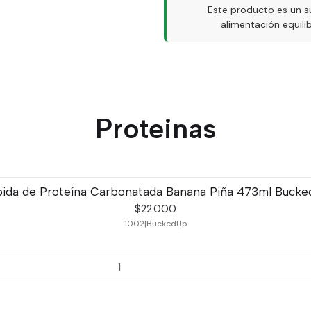
Este producto es un s
alimentación equil
Proteinas
ida de Proteína Carbonatada Banana Piña 473ml Buck
$22.000
1002
|
BuckedUp