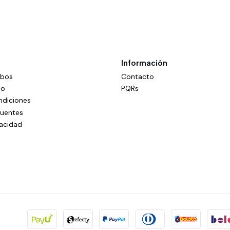
Información
mbos
Contacto
do
PQRs
ndiciones
cuentes
vacidad