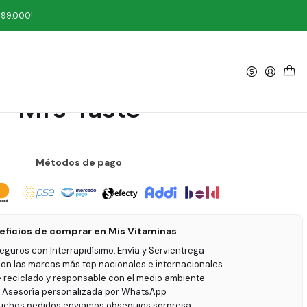
aste
199.000!
|
ookie 'Wich Fresa 50 grs
Mrs Taste
Métodos de pago
eficios de comprar en Mis Vitaminas
seguros con Interrapidísimo, Envía y Servientrega
on las marcas más top nacionales e internacionales
e reciclado y responsable con el medio ambiente
 Asesoría personalizada por WhatsApp
uchos pedidos enviamos obsequios sorpresa