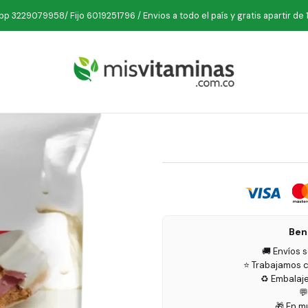
cio
Deporte
Proteinas
Alfajore Cookie 'Wich Fresa 50 grs Mrs T
p 3229079958/ Fijo 6019251796 / Envios a todo el país y gratis apartir de 
Alfajore C
Ben
🚚 Envíos 
⭐ Trabajamos c
♻️ Embalaj

🎁 En m