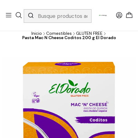
Whatsapp 3229079958/ Fijo 6019251796 / Envios a todo el país y
gratis apartir de 199.000!
Inicio
Comestibles
GLUTEN FREE
Pasta Mac N Cheese Coditos 200 g El Dorado