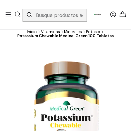
Whatsapp 3229079958/ Fijo 6019251796 / Envios a todo el país y
gratis apartir de 199.000!
Inicio
Vitaminas
Minerales
Potasio
Potassium Chewable Medical Green 100 Tabletas