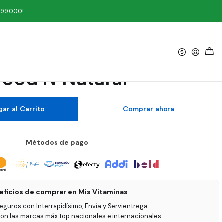
'N Natural
199.000!
|
m 99 mg 100 Cápsulas
ood'N Natural
ar al Carrito
Comprar ahora
Métodos de pago
eficios de comprar en Mis Vitaminas
seguros con Interrapidísimo, Envía y Servientrega
on las marcas más top nacionales e internacionales