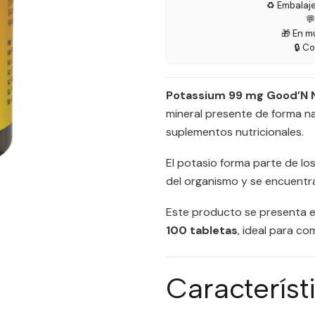
♻️ Embalaj

🎁 En m
🔒 C
Potassium 99 mg Good’N N
mineral presente de forma na
suplementos nutricionales.
El potasio forma parte de lo
del organismo y se encuentra
Este producto se presenta 
100 tabletas
, ideal para co
Característ