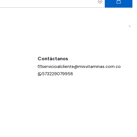
Contáctanos
servicioalcliente@misvitaminas.com.co
573229079958