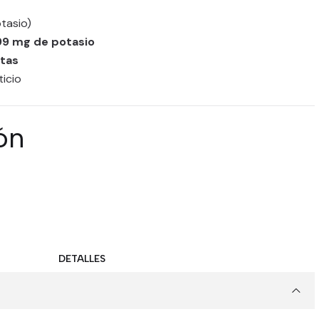
tasio)
99 mg de potasio
etas
icio
ón
DETALLES