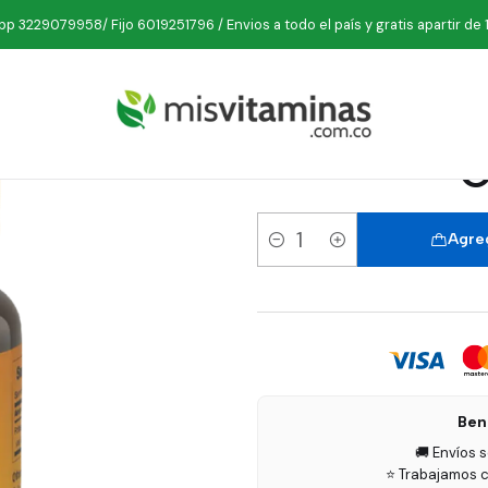
taminas
Minerales
Potasio
Potassium 99 mg 100 Cápsulas Good
p 3229079958/ Fijo 6019251796 / Envios a todo el país y gratis apartir de 
Potassiu
G
Agreg
Cantidad
Ben
🚚 Envíos 
⭐ Trabajamos c