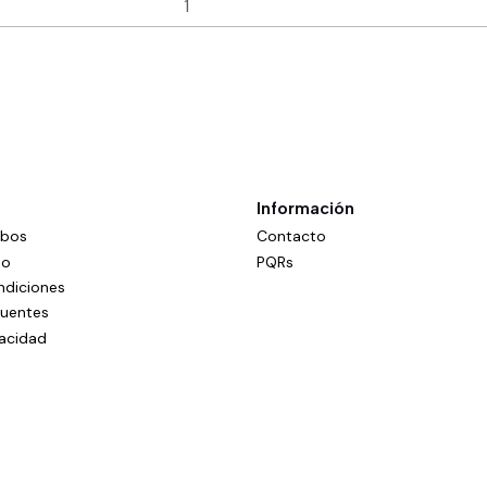
Información
mbos
Contacto
do
PQRs
ndiciones
cuentes
vacidad