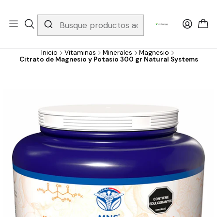
Whatsapp 3229079958/ Fijo 6019251796 / Envios a todo el país y
gratis apartir de 199.000!
Inicio
Vitaminas
Minerales
Magnesio
Citrato de Magnesio y Potasio 300 gr Natural Systems