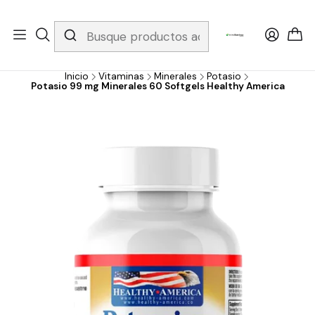
Whatsapp 3229079958/ Fijo 6019251796 / Envios a todo el país y
gratis apartir de 199.000!
Inicio
Vitaminas
Minerales
Potasio
Potasio 99 mg Minerales 60 Softgels Healthy America