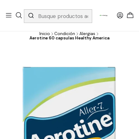
Whatsapp 3229079958/ Fijo 6019251796 / Envios a todo el país y
gratis apartir de 199.000!
Inicio
Condición
Alergias
Aerotine 60 capsulas Healthy America