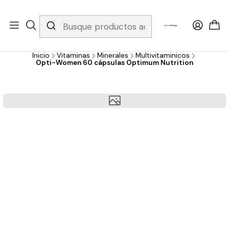
Whatsapp 3229079958/ Fijo 6019251796 / Envios a todo el país y
gratis apartir de 199.000!
Inicio
Vitaminas
Minerales
Multivitaminicos
Opti-Women 60 cápsulas Optimum Nutrition