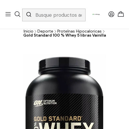
Whatsapp 3229079958/ Fijo 6019251796 / Envios a todo el país y
gratis apartir de 199.000!
Inicio
Deporte
Proteínas Hipocaloricas
Gold Standard 100 % Whey 5 libras Vainilla