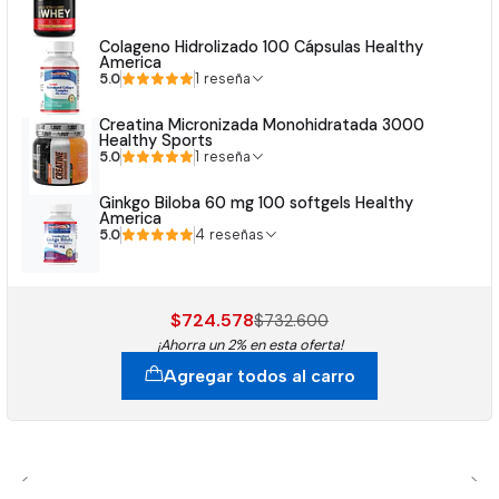
Colageno Hidrolizado 100 Cápsulas Healthy
America
5.0
1 reseña
Creatina Micronizada Monohidratada 3000
Healthy Sports
5.0
1 reseña
Ginkgo Biloba 60 mg 100 softgels Healthy
America
5.0
4 reseñas
$724.578
$732.600
¡Ahorra un 2% en esta oferta!
Agregar todos al carro