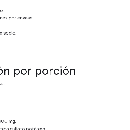
.
as.
nes por envase.
e sodio.
n por porción
as.
1500 mg.
ina sulfato potásico.