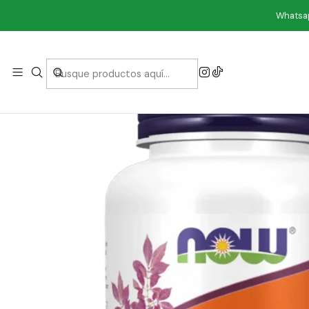
In
Whatsap