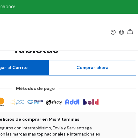
as
199.000!
|
na Condoritina Now 60
Tabletas
ar al Carrito
Comprar ahora
Métodos de pago
eficios de comprar en Mis Vitaminas
seguros con Interrapidísimo, Envía y Servientrega
on las marcas más top nacionales e internacionales