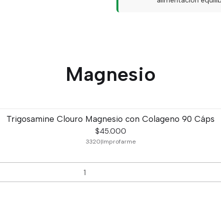
alimentación equil
Magnesio
Trigosamine Clouro Magnesio con Colageno 90 Cáps
$45.000
3320
|
Improfarme