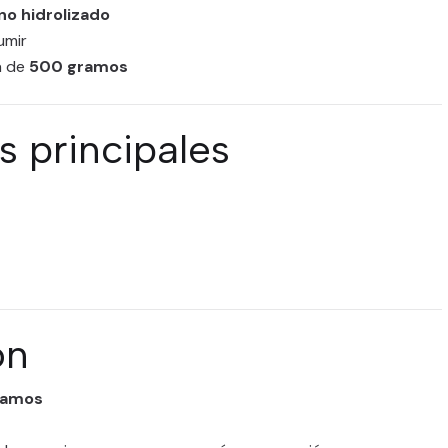
o hidrolizado
umir
a de
500 gramos
s principales
ón
ramos