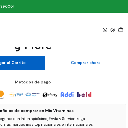
 g Fiore
199.000!
|
 Magnesio Dolphim 500
g Fiore
ar al Carrito
Comprar ahora
Métodos de pago
eficios de comprar en Mis Vitaminas
seguros con Interrapidísimo, Envía y Servientrega
on las marcas más top nacionales e internacionales