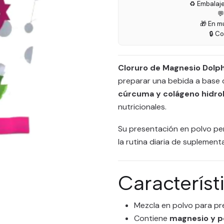
♻️ Embalaj

🎁 En m
🔒 C
Cloruro de Magnesio Dolp
preparar una bebida a base 
cúrcuma y colágeno hidro
nutricionales.
Su presentación en polvo per
la rutina diaria de suplement
Característ
Mezcla en polvo para pr
Contiene
magnesio y p