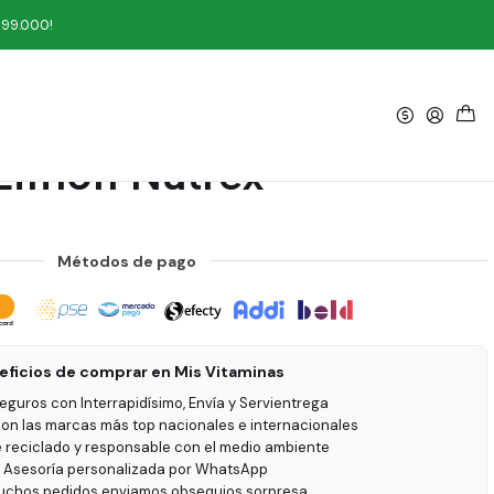
Nutrex
199.000!
|
arnitine 3000 Cereza
Limón Nutrex
Métodos de pago
eficios de comprar en Mis Vitaminas
seguros con Interrapidísimo, Envía y Servientrega
on las marcas más top nacionales e internacionales
e reciclado y responsable con el medio ambiente
 Asesoría personalizada por WhatsApp
uchos pedidos enviamos obsequios sorpresa