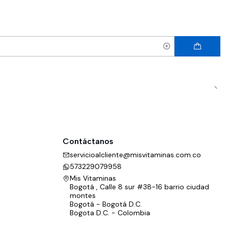
Contáctanos
servicioalcliente@misvitaminas.com.co
573229079958
Mis Vitaminas
Bogotá , Calle 8 sur #38-16 barrio ciudad
montes
Bogotá - Bogotá D.C.
Bogota D.C. - Colombia