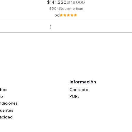
$141.550
$149.000
8504
|
Nutramerican
5.0
Información
mbos
Contacto
do
PQRs
ndiciones
cuentes
vacidad