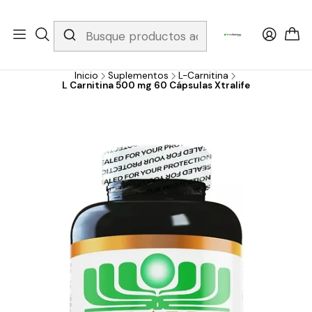
Whatsapp 3229079958/ Fijo 6019251796 / Envios a todo el país y
gratis apartir de 199.000!
Inicio
Suplementos
L-Carnitina
L Carnitina 500 mg 60 Cápsulas Xtralife