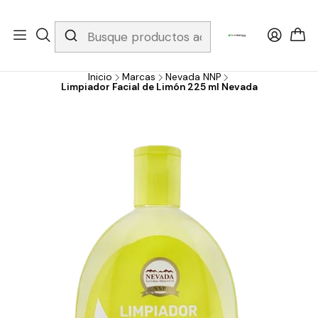
Whatsapp 3229079958/ Fijo 6019251796 / Envios a todo el país y
gratis apartir de 199.000!
Inicio
Marcas
Nevada NNP
Limpiador Facial de Limón 225 ml Nevada