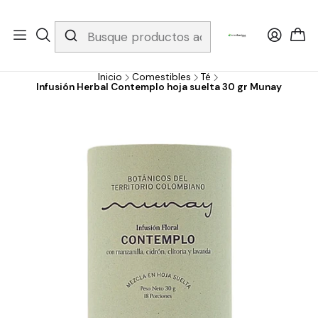
Whatsapp 3229079958/ Fijo 6019251796 / Envios a todo el país y
gratis apartir de 199.000!
Inicio
Comestibles
Té
Infusión Herbal Contemplo hoja suelta 30 gr Munay