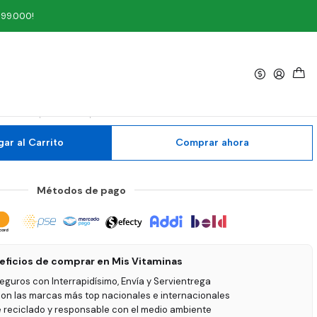
199.000!
|
rutal Amor 60 gr Munay
5.0
1 reseña
ar al Carrito
Comprar ahora
Métodos de pago
eficios de comprar en Mis Vitaminas
seguros con Interrapidísimo, Envía y Servientrega
on las marcas más top nacionales e internacionales
e reciclado y responsable con el medio ambiente