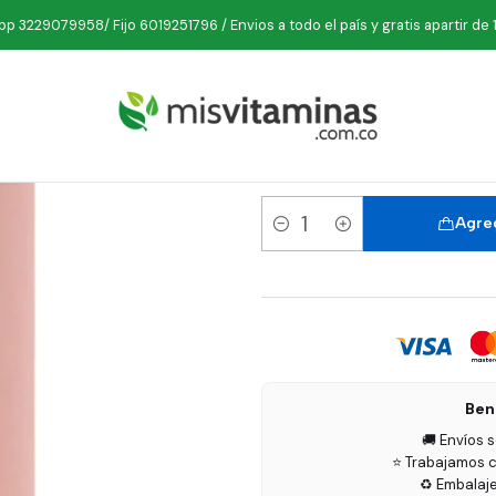
Inicio
Comestibles
Té
Infusión Frutal Amor 60 gr Munay
p 3229079958/ Fijo 6019251796 / Envios a todo el país y gratis apartir de 
Infusión F
Agreg
Cantidad
Ben
🚚 Envíos 
⭐ Trabajamos c
♻️ Embalaj