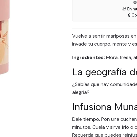

🎁 En m
🔒 C
Vuelve a sentir mariposas en
invade tu cuerpo, mente y esp
Ingredientes:
Mora, fresa, a
La geografía d
¿Sabías que hay comunidade
alegría?
Infusiona Mun
Dale tiempo. Pon una cuchara
minutos. Cuela y sirve frío o c
Recuerda que puedes reinfus