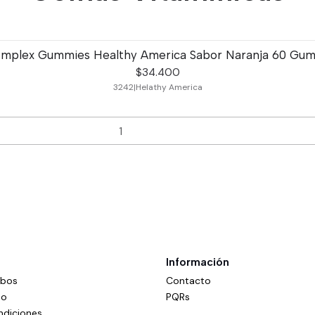
mplex Gummies Healthy America Sabor Naranja 60 Gu
$34.400
3242
|
Helathy America
Información
mbos
Contacto
do
PQRs
ndiciones