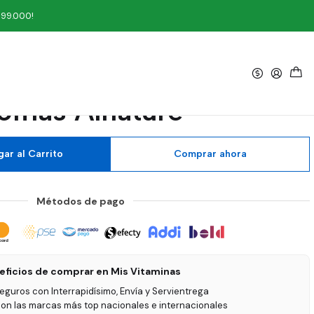
mas Alnature
199.000!
|
vitamina C con Zinc 60
omas Alnature
ar al Carrito
Comprar ahora
Métodos de pago
eficios de comprar en Mis Vitaminas
seguros con Interrapidísimo, Envía y Servientrega
on las marcas más top nacionales e internacionales