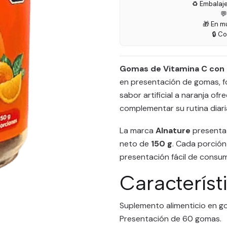
♻️ Embalaj

🎁 En m
🔒 C
Gomas de Vitamina C con 
en presentación de gomas, f
sabor artificial a naranja of
complementar su rutina diaria
La marca
Alnature
presenta 
neto de
150 g
. Cada porció
presentación fácil de consum
Característ
Suplemento alimenticio en g
Presentación de 60 gomas.