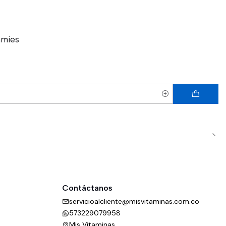
mmies
Contáctanos
servicioalcliente@misvitaminas.com.co
573229079958
Mis Vitaminas