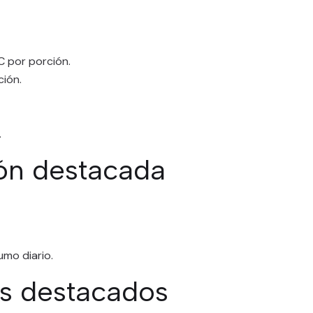
 por porción.
ción.
.
ón destacada
mo diario.
es destacados