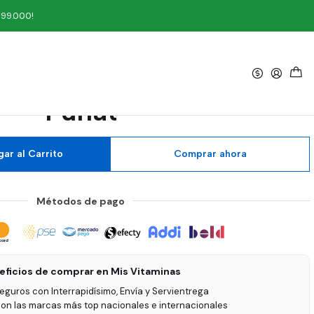
s Funat
199.000!
|
 C con Zinc 45 Gomas
Funat
ar al Carrito
Comprar ahora
Métodos de pago
eficios de comprar en Mis Vitaminas
seguros con Interrapidísimo, Envía y Servientrega
on las marcas más top nacionales e internacionales