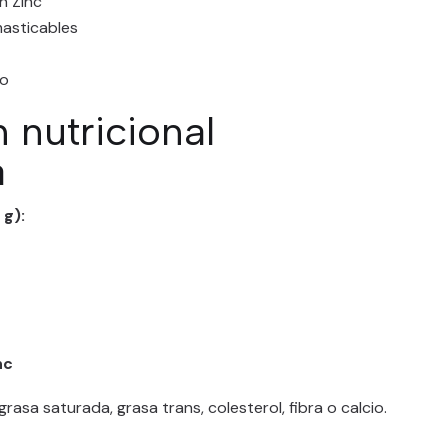
n Zinc
asticables
io
 nutricional
a
 g):
nc
grasa saturada, grasa trans, colesterol, fibra o calcio.