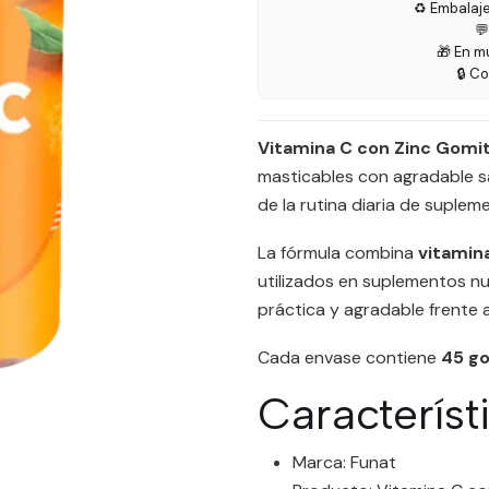
♻️ Embalaj

🎁 En m
🔒 C
Vitamina C con Zinc Gomi
masticables con agradable sa
de la rutina diaria de suplem
La fórmula combina
vitamina
utilizados en suplementos nu
práctica y agradable frente a
Cada envase contiene
45 g
Característ
Marca: Funat