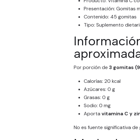
Producto: Vitamina C co
Presentación: Gomitas m
Contenido: 45 gomitas
Tipo: Suplemento dietar
Información
aproximad
Por porción de
3 gomitas (9
Calorías: 20 kcal
Azúcares: 0 g
Grasas: 0 g
Sodio: 0 mg
Aporta
vitamina C y zi
No es fuente significativa de 