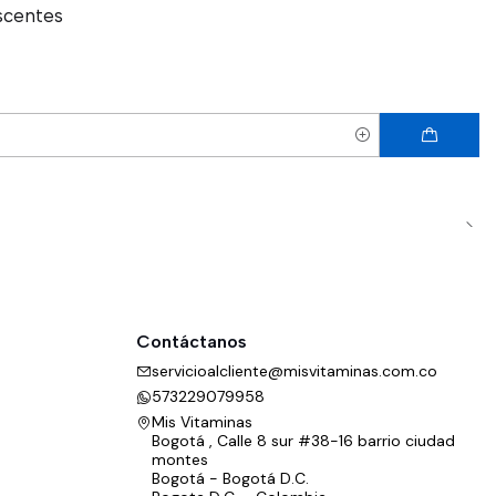
scentes
Contáctanos
servicioalcliente@misvitaminas.com.co
573229079958
Mis Vitaminas
Bogotá , Calle 8 sur #38-16 barrio ciudad
montes
Bogotá - Bogotá D.C.