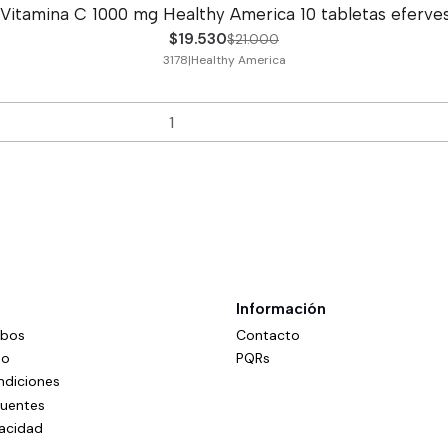
Vitamina C 1000 mg Healthy America 10 tabletas eferve
$19.530
$21.000
3178
|
Healthy America
Información
mbos
Contacto
do
PQRs
ndiciones
cuentes
vacidad