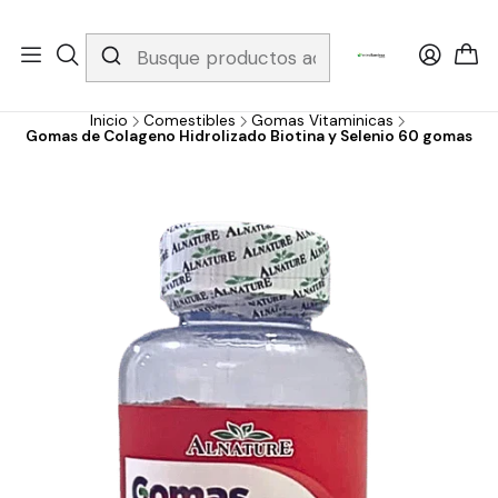
Whatsapp 3229079958/ Fijo 6019251796 / Envios a todo el país y
gratis apartir de 199.000!
Inicio
Comestibles
Gomas Vitaminicas
Gomas de Colageno Hidrolizado Biotina y Selenio 60 gomas