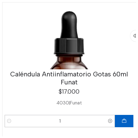
Caléndula Antiinflamatorio Gotas 60ml
Funat
$17.000
4030
|
Funat
Cantidad