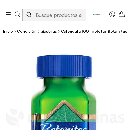
Whatsapp 3229079958/ Fijo 6019251796 / Envios a todo el país y
gratis apartir de 199.000!
Inicio
Condición
Gastritis
Caléndula 100 Tabletas Botanitas